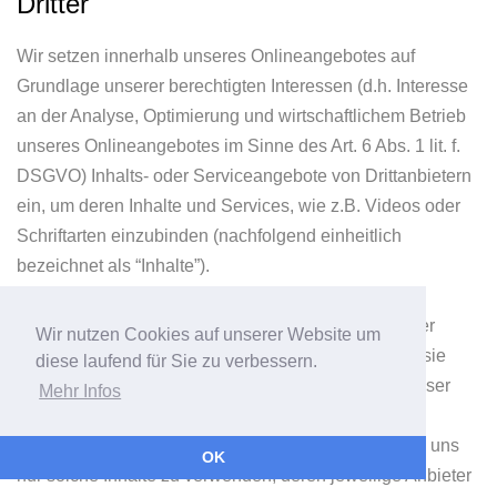
Dritter
Wir setzen innerhalb unseres Onlineangebotes auf
Grundlage unserer berechtigten Interessen (d.h. Interesse
an der Analyse, Optimierung und wirtschaftlichem Betrieb
unseres Onlineangebotes im Sinne des Art. 6 Abs. 1 lit. f.
DSGVO) Inhalts- oder Serviceangebote von Drittanbietern
ein, um deren Inhalte und Services, wie z.B. Videos oder
Schriftarten einzubinden (nachfolgend einheitlich
bezeichnet als “Inhalte”).
Dies setzt immer voraus, dass die Drittanbieter dieser
Wir nutzen Cookies auf unserer Website um
Inhalte, die IP-Adresse der Nutzer wahrnehmen, da sie
diese laufend für Sie zu verbessern.
ohne die IP-Adresse die Inhalte nicht an deren Browser
Mehr Infos
senden könnten. Die IP-Adresse ist damit für die
Darstellung dieser Inhalte erforderlich. Wir bemühen uns
OK
nur solche Inhalte zu verwenden, deren jeweilige Anbieter