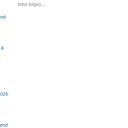
Infos folgen...
end
 &
2026
gend